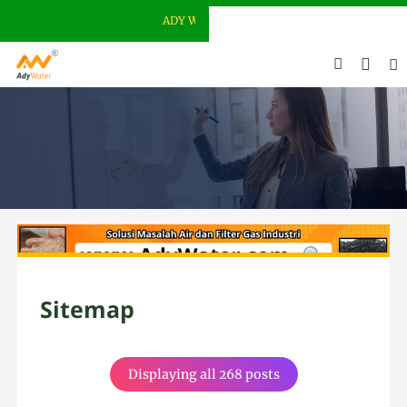
ADY WATER | JERNIHKAN HIDUP
Sitemap
Displaying all 268 posts