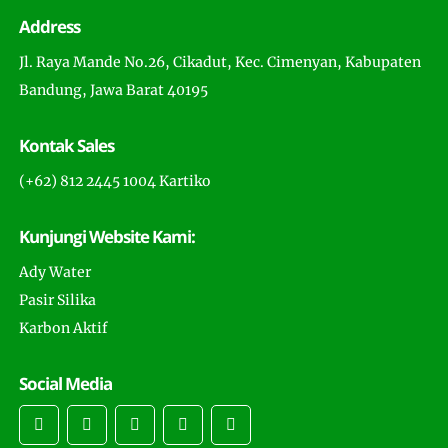
Address
Tabung Media Filter FRP 1865 Tanpa Media - Ady Water Dapat
Mengirim ke Jayapura
Jl. Raya Mande No.26, Cikadut, Kec. Cimenyan, Kabupaten
Tabung Media Filter FRP 1665 Tanpa Isi - Ady Water Tersedia
Bandung, Jawa Barat 40195
untuk Kirim ke Jambi
Tabung Media Filter FRP 1465 Bisa Polos - Ady Water Tersedia
Kontak Sales
untuk Pengiriman ke Jakarta Utara
(+62) 812 2445 1004 Kartiko
Tabung Media Filter FRP 1354 Warna Natural - Ady Water
Tersedia Pengiriman ke Jakarta Timur
Kunjungi Website Kami:
Tabung Media Filter FRP 1252 Warna Biru - Ady Water Melayani
Suplai ke Jakarta Selatan
Ady Water
Tabung Media Filter FRP 1054 Merek Bagus - Ady Water
Pasir Silika
Support Pengiriman ke Jakarta Pusat
Karbon Aktif
Tabung Media Filter FRP 0844 Kokoh - Ady Water Pengantaran
Langsung ke Jakarta Barat
Social Media
Tabung FRP 4872 Tahan Tekanan - Ady Water Pengantaran ke
Jakarta Utara
Tabung FRP 4272 Awet - Ady Water Bisa Kirim Sabtu-Minggu