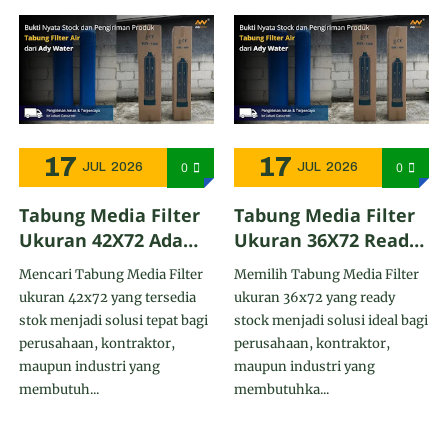
17
17
0
0
JUL
2026
JUL
2026
Tabung Media Filter
Tabung Media Filter
Ukuran 42X72 Ada
Ukuran 36X72 Ready
Stock - Ady Water
Stock - Ady Water
Mencari Tabung Media Filter
Memilih Tabung Media Filter
Mendukung Suplai
Mendukung
ukuran 42x72 yang tersedia
ukuran 36x72 yang ready
ke Kupang
Distribusi ke
stok menjadi solusi tepat bagi
stock menjadi solusi ideal bagi
Kuningan
perusahaan, kontraktor,
perusahaan, kontraktor,
maupun industri yang
maupun industri yang
membutuh...
membutuhka...