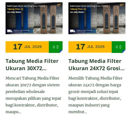
17
17
0
0
JUL
2026
JUL
2026
Tabung Media Filter
Tabung Media Filter
Ukuran 30X72
Ukuran 24X72 Grosir
Wholesale - Ady
- Ady Water
Mencari Tabung Media Filter
Memilih Tabung Media Filter
Water Mendukung
Menjangkau Banyak
ukuran 30x72 dengan sistem
ukuran 24x72 dengan harga
Pengiriman ke Kulon
Wilayah di Kudus
pembelian wholesale
grosir menjadi solusi tepat
Progo
merupakan pilihan yang tepat
bagi kontraktor, distributor,
bagi kontraktor, distributor,
maupun industri yang
maupu...
membut...