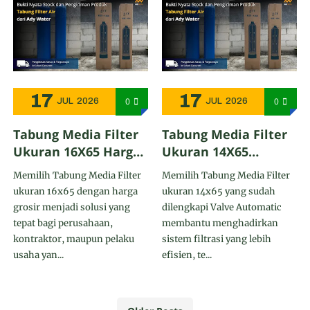
17
17
0
0
JUL
2026
JUL
2026
Tabung Media Filter
Tabung Media Filter
Ukuran 16X65 Harga
Ukuran 14X65
Grosir - Ady Water
Dengan Valve
Memilih Tabung Media Filter
Memilih Tabung Media Filter
Menjangkau Sampai
Automatic - Ady
ukuran 16x65 dengan harga
ukuran 14x65 yang sudah
ke Kendari
Water Menjangkau
grosir menjadi solusi yang
dilengkapi Valve Automatic
Hingga ke Kendal
tepat bagi perusahaan,
membantu menghadirkan
kontraktor, maupun pelaku
sistem filtrasi yang lebih
usaha yan...
efisien, te...