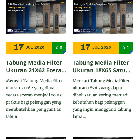
17
17
0
0
JUL
2026
JUL
2026
Tabung Media Filter
Tabung Media Filter
Ukuran 21X62 Eceran
Ukuran 18X65 Satuan
- Ady Water
- Ady Water
Mencari Tabung Media Filter
Mencari Tabung Media Filter
Menjangkau Seluruh
Menjangkau
ukuran 21x62 yang dijual
ukuran 18x65 yang dapat
Area di Klaten
Berbagai Kota di
secara eceran menjadi solusi
dibeli satuan sering menjadi
Kepulauan Seribu
praktis bagi pelanggan yang
kebutuhan bagi pelanggan
membutuhkan penggantian
yang ingin mengganti tabung
tabun...
lama ...