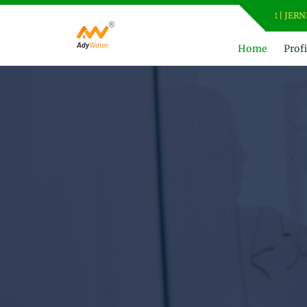
ADY WATER | JERNIHKAN H
Home
Profi