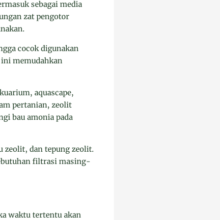
 termasuk sebagai media
dungan zat pengotor
unakan.
ingga cocok digunakan
an ini memudahkan
 akuarium, aquascape,
am pertanian, zeolit
ngi bau amonia pada
 zeolit, dan tepung zeolit.
ebutuhan filtrasi masing-
ka waktu tertentu akan