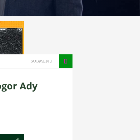
SUBMENU
ogor Ady