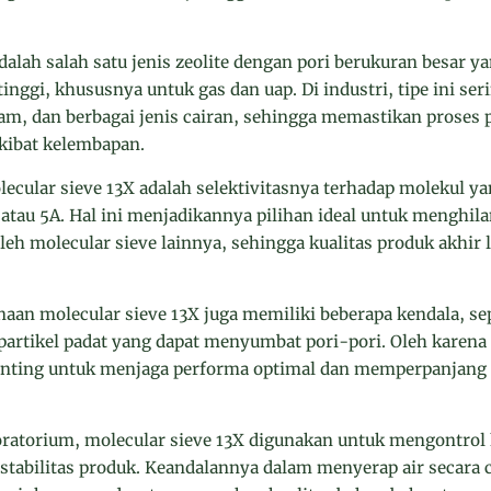
adalah salah satu jenis zeolite dengan pori berukuran besa
tinggi, khususnya untuk gas dan uap. Di industri, tipe ini se
am, dan berbagai jenis cairan, sehingga memastikan proses p
kibat kelembapan.
ecular sieve 13X adalah selektivitasnya terhadap molekul ya
 atau 5A. Hal ini menjadikannya pilihan ideal untuk menghi
leh molecular sieve lainnya, sehingga kualitas produk akhir l
aan molecular sieve 13X juga memiliki beberapa kendala, sep
rtikel padat yang dapat menyumbat pori-pori. Oleh karena it
penting untuk menjaga performa optimal dan memperpanjang
boratorium, molecular sieve 13X digunakan untuk mengontro
k stabilitas produk. Keandalannya dalam menyerap air secar