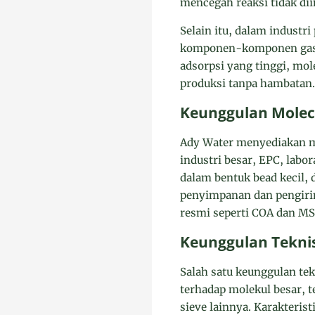
mencegah reaksi tidak di
Selain itu, dalam industr
komponen-komponen gas y
adsorpsi yang tinggi, mo
produksi tanpa hambatan.
Keunggulan Molec
Ady Water menyediakan mo
industri besar, EPC, labo
dalam bentuk bead kecil,
penyimpanan dan pengirim
resmi seperti COA dan MS
Keunggulan Tekni
Salah satu keunggulan tek
terhadap molekul besar, t
sieve lainnya. Karakteris