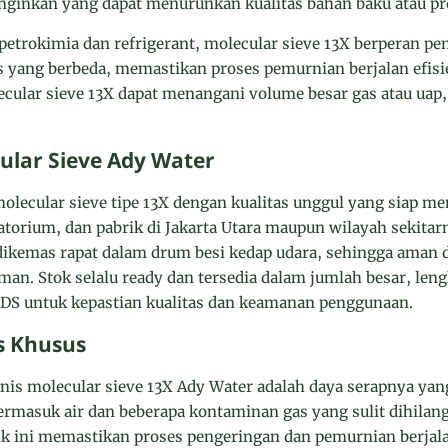
inginkan yang dapat menurunkan kualitas bahan baku atau pr
i petrokimia dan refrigerant, molecular sieve 13X berperan 
ang berbeda, memastikan proses pemurnian berjalan efisie
lecular sieve 13X dapat menangani volume besar gas atau ua
ular Sieve Ady Water
lecular sieve tipe 13X dengan kualitas unggul yang siap 
ratorium, dan pabrik di Jakarta Utara maupun wilayah sekitar
 dikemas rapat dalam drum besi kedap udara, sehingga aman
an. Stok selalu ready dan tersedia dalam jumlah besar, le
DS untuk kepastian kualitas dan keamanan penggunaan.
s Khusus
nis molecular sieve 13X Ady Water adalah daya serapnya yang
ermasuk air dan beberapa kontaminan gas yang sulit dihilang
tik ini memastikan proses pengeringan dan pemurnian berjalan