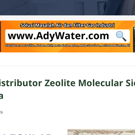
stributor Zeolite Molecular S
a
26