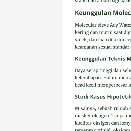
stabil dan aman bagi pasi
Keunggulan Molec
Molecular sieve Ady Water
kering dan murni saat di
stock, dan siap dikirim c
keamanan sesuai standar 
Keunggulan Teknis M
Daya serap tinggi dan sel
kelembapan. Hal ini memas
bead kecil memperbesar l
Studi Kasus Hipoteti
Misalnya, sebuah rumah 
masker oksigen. Tanpa mo
kualitas oksigen dan ken
terserap optimal, oksigen