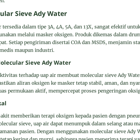
en.
ular Sieve Ady Water
 tersedia dalam tipe 3A, 4A, 5A, dan 13X, sangat efektif unt
gunakan melalui masker oksigen. Produk dikemas dalam drum
epat. Setiap pengiriman disertai COA dan MSDS, menjamin sta
medis maupun industri.
olecular Sieve Ady Water
ektivitas terhadap uap air membuat molecular sieve Ady Wat
tikan aliran oksigen ke masker tetap stabil, aman, dan nya
uas permukaan aktif, mempercepat proses pengeringan oksige
kal
sakit memberikan terapi oksigen kepada pasien dengan pn
lecular sieve, uap air dapat menumpuk dalam selang atau 
yamanan pasien. Dengan menggunakan molecular sieve Ady Wa
 tetap kering dan murni, sehingga pasien menerima terapi ya