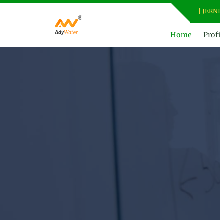
ADY WATER | JERNIHKAN 
Home
Profi