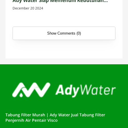
Ady Water Siap Memenuhi Kebutuhan
Anda
December 20 2024
Show Comments (0)
Tabung Filter Murah | Ady Water Jual Tabung Filter
Penjernih Air Pentair Visco