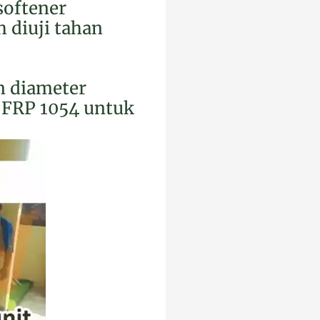
softener
 diuji tahan
n diameter
r FRP 1054 untuk