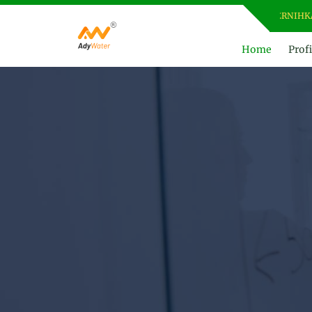
ADY WATER | JERNIHKAN HI
Home
Profi