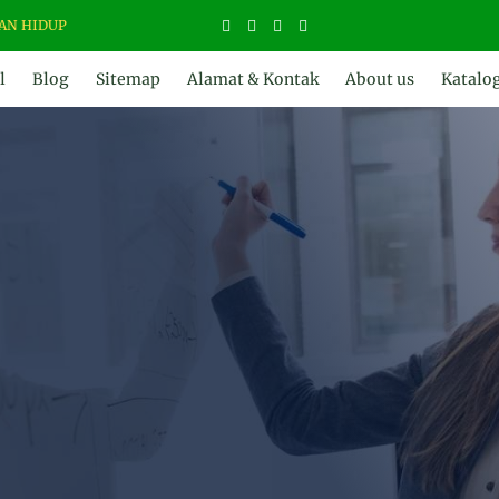
DUP
l
Blog
Sitemap
Alamat & Kontak
About us
Katalo