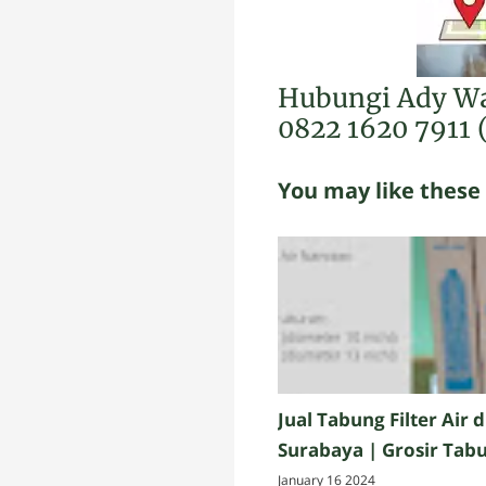
Hubungi Ady Wa
0822 1620 7911 
You may like these
Jual Tabung Filter Air d
Surabaya | Grosir Tab
Filter Air di Surabaya
January 16 2024