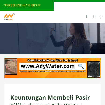
ATER | JERNIHKAN HIDUP
Keuntungan Membeli Pasir