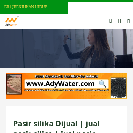
ER | JERNIHKAN HIDUP
Pasir silika Dijual | jual